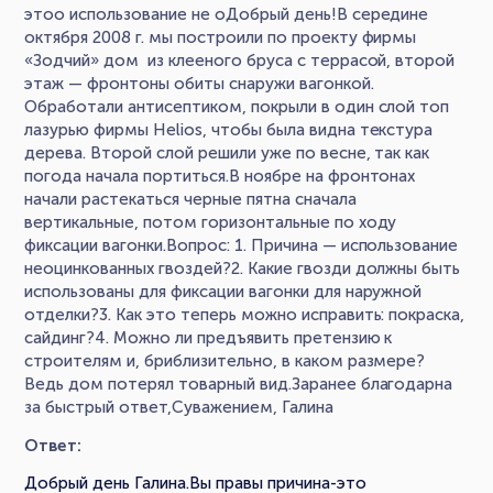
этоо использование не оДобрый день!В середине
октября 2008 г. мы построили по проекту фирмы
«Зодчий» дом из клееного бруса с террасой, второй
этаж — фронтоны обиты снаружи вагонкой.
Обработали антисептиком, покрыли в один слой топ
лазурью фирмы Helios, чтобы была видна текстура
дерева. Второй слой решили уже по весне, так как
погода начала портиться.В ноябре на фронтонах
начали растекаться черные пятна сначала
вертикальные, потом горизонтальные по ходу
фиксации вагонки.Вопрос: 1. Причина — использование
неоцинкованных гвоздей?2. Какие гвозди должны быть
использованы для фиксации вагонки для наружной
отделки?3. Как это теперь можно исправить: покраска,
сайдинг?4. Можно ли предъявить претензию к
строителям и, бриблизительно, в каком размере?
Ведь дом потерял товарный вид.Заранее благодарна
за быстрый ответ,Суважением, Галина
Ответ:
Добрый день Галина.Вы правы причина-это