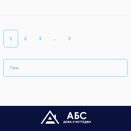
1
2
3
...
5
Теги