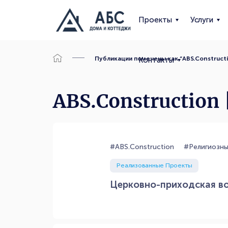
Проекты
Услуги
Публикации помечены как “ABS.Construct
Контакты
ABS.Construction
#ABS.Construction
#Религиозн
Реализованные Проекты
Церковно-приходская в