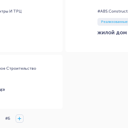
нтры И ТРЦ
#ABS.Construct
Реализованные
жилой дом 
ое Строительство
м»
#Б