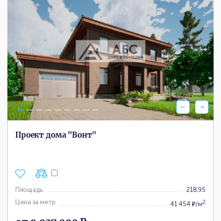
Проект дома "Вонт"
Площадь
218,95
Цена за метр
2
41 454 ₽/м