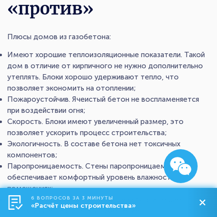
«против»
Плюсы домов из газобетона:
Имеют хорошие теплоизоляционные показатели. Такой
дом в отличие от кирпичного не нужно дополнительно
утеплять. Блоки хорошо удерживают тепло, что
позволяет экономить на отоплении;
Пожароустойчив. Ячеистый бетон не воспламеняется
при воздействии огня;
Скорость. Блоки имеют увеличенный размер, это
позволяет ускорить процесс строительства;
Экологичность. В составе бетона нет токсичных
компонентов;
Паропроницаемость. Стены паропроницаемы, это
обеспечивает комфортный уровень влажности в
помещениях;
Шумоизоляция. Ячеистая структура блока не дает
6 ВОПРОСОВ ЗА 3 МИНУТЫ
«Расчёт цены строительства»
звукам извне проникать в помещение;