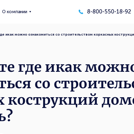
8-800-550-18-92
О компании
де икак можно ознакомиться со строительством коркасных кострукций
те где икак можн
ься со строител
 кострукций дом
ь?