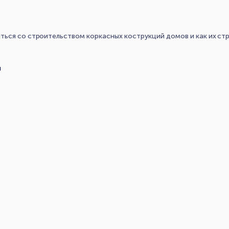
ься со строительством коркасных кострукций домов и как их ст
u