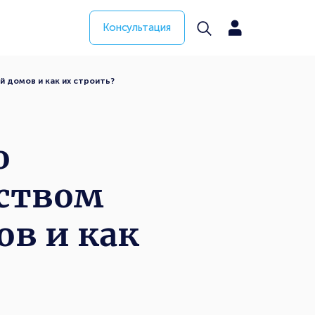
Консультация
 домов и как их строить?
о
ьством
ов и как