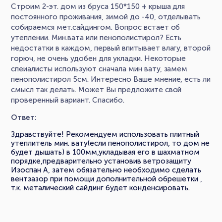
Строим 2-эт. дом из бруса 150*150 + крыша для
постоянного проживания, зимой до -40, отделывать
собираемся мет.сайдингом. Вопрос встает об
утеплении. Мин.вата или пенополистирол? Есть
недостатки в каждом, первый впитывает влагу, второй
горюч, не очень удобен для укладки. Некоторые
спеиалисты используют сначала мин вату, замем
пенополистирол 5см. Интересно Ваше мнение, есть ли
смысл так делать. Может Вы предложите свой
проверенный вариант. Спасибо.
Ответ:
Здравствуйте! Рекомендуем использовать плитный
утеплитель мин. вату(если пенополистирол, то дом не
будет дышать) в 100мм,укладывая его в шахматном
порядке,предварительно установив ветрозащиту
Изоспан А, затем обязательно необходимо сделать
вентзазор при помощи дополнительной обрешетки ,
т.к. металический сайдинг будет конденсировать.