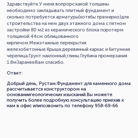
Здравствуйте.У меня вопрорс:какой толщины
необходимо закладывать плитный фундамент и
сколько потребуется арматуры(хотябы премерно)для
строительства на нем двух этажного дома с пятном
застройки 80 м2 из керамического блока поротерм
толщиной 44см облицованного
кирпичом.Межэтажные перекрытия
железобетонные.Крыша:деревянный каркас и битумная
черепица.Грунт наклонный,глины.Глубина промерзания
1.8мЗаранееВам спасибо.
Ответ:
Добрый день, Рустам.Фундамент для каменного дома
рассчитывается конструктором на
основаниигеологических изысканий.Вы можете
получить более подробную консультацию приехав к
нам в офис илипозвонить по телефону 958-69-66