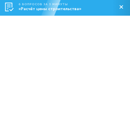
6 ВОПРОСОВ ЗА 3 МИНУТЫ
«Расчёт цены строительства»
Строительство
О компании
Контакты
8-800-550-18-92
dom@abs.ru
Пн. – Пт.: с 09:00 до 19:00