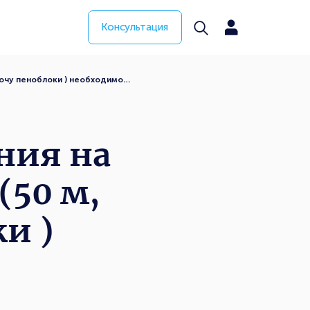
Консультация
хочу пеноблоки ) необходимо…
ния на
(50 м,
и )