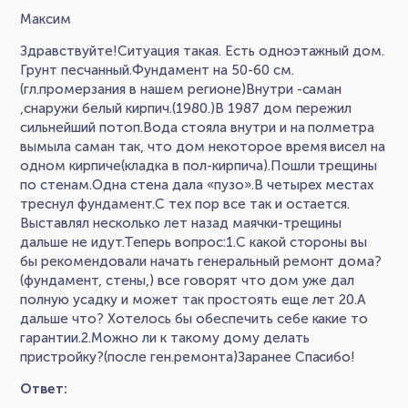
Максим
Здравствуйте!Ситуация такая. Есть одноэтажный дом.
Грунт песчанный.Фундамент на 50-60 см.
(гл.промерзания в нашем регионе)Внутри -саман
,снаружи белый кирпич.(1980.)В 1987 дом пережил
сильнейший потоп.Вода стояла внутри и на полметра
вымыла саман так, что дом некоторое время висел на
одном кирпиче(кладка в пол-кирпича).Пошли трещины
по стенам.Одна стена дала «пузо».В четырех местах
треснул фундамент.С тех пор все так и остается.
Выставлял несколько лет назад маячки-трещины
дальше не идут.Теперь вопрос:1.С какой стороны вы
бы рекомендовали начать генеральный ремонт дома?
(фундамент, стены,) все говорят что дом уже дал
полную усадку и может так простоять еще лет 20.А
дальше что? Хотелось бы обеспечить себе какие то
гарантии.2.Можно ли к такому дому делать
пристройку?(после ген.ремонта)Заранее Спасибо!
Ответ: