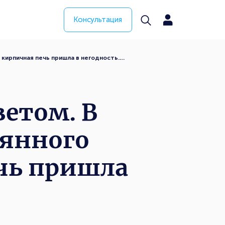
Консультация
кирпичная печь пришла в негодность.…
ветом. В
оянного
чь пришла