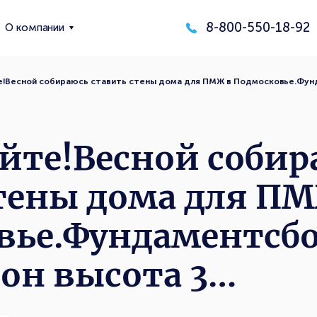
8-800-550-18-92
О компании
е!Весной собираюсь ставить стены дома для ПМЖ в Подмосковье.Фу
йте!Весной собир
тены дома для П
вье.Фундаментсб
он высота 3…