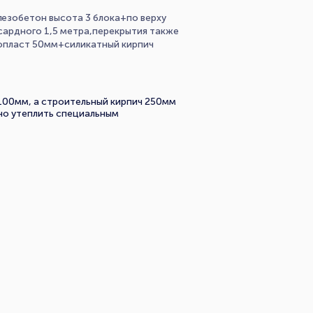
езобетон высота 3 блока+по верху
сардного 1,5 метра,перекрытия также
опласт 50мм+силикатный кирпич
100мм, а строительный кирпич 250мм
но утеплить специальным