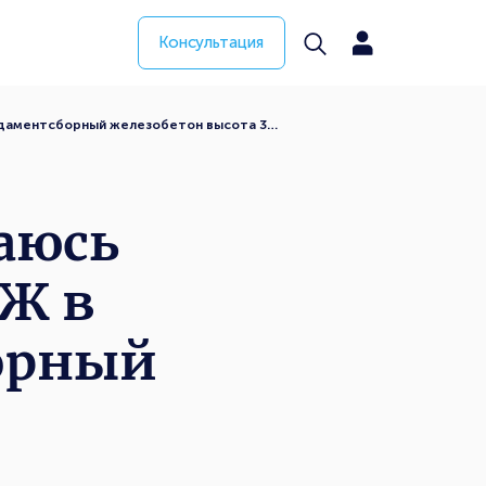
Консультация
ндаментсборный железобетон высота 3…
аюсь
МЖ в
орный