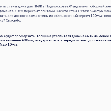
вить стены дома для ПМЖ в Подмосковье.Фундамент сборный жел
амента 40см,перекрыт плитами.Высота стен 1 этаж 3 метра,ман
ать для донного дома стены из облицовочный кирпич 120мм+пен
ка? Спасибо.
ом будет промерзать. Толщина утеплителя должна быть не менее 
локи не менее 400мм, изнутри в свою очередь можно дополнитель
й до 10мм.