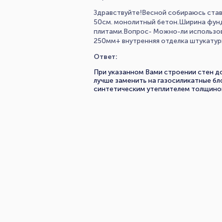
Здравствуйте!Весной собираюсь ста
50см. монолитный бетон.Ширина фунд
плитами.Вопрос- Можно-ли использов
250мм+ внутренняя отделка штукатур
Ответ:
При указанном Вами строении стен д
лучше заменить на газосиликатные б
синтетическим утеплителем толщино