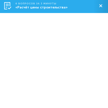
6 ВОПРОСОВ ЗА 3 МИНУТЫ
«Расчёт цены строительства»
Строительство
О компании
Контакты
8-800-550-18-92
dom@abs.ru
Пн. – Пт.: с 09:00 до 19:00