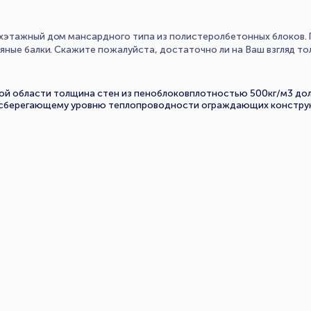
хэтажный дом мансардного типа из полистеролбетонных блоков. 
ные балки. Скажите пожалуйста, достаточно ли на Ваш взгляд толщи
ой области толщина стен из пеноблоковплотностью 500кг/м3 дол
сберегающему уровню теплопроводности ограждающих конструк