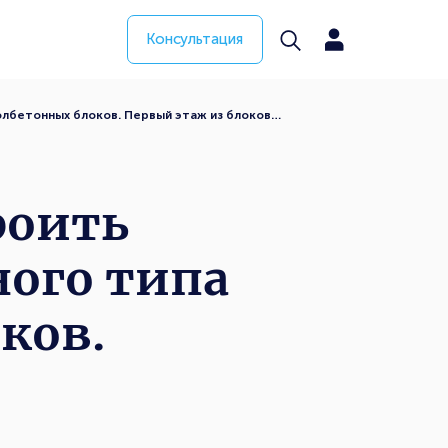
Консультация
лбетонных блоков. Первый этаж из блоков…
роить
ого типа
ков.