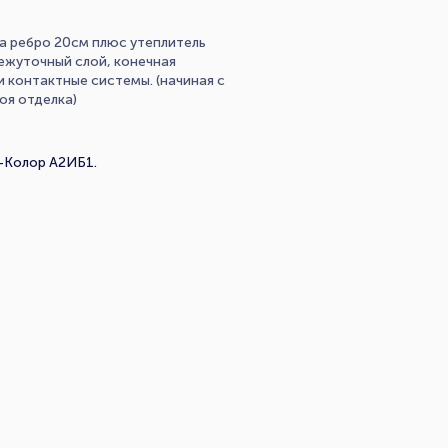
а ребро 20см плюс утеплитель
ежуточный слой, конечная
 контактные системы. (начиная с
оя отделка)
-Колор А2ИБ1.