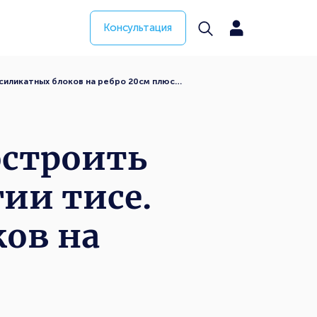
Консультация
силикатных блоков на ребро 20см плюс…
остроить
ии тисе.
ков на