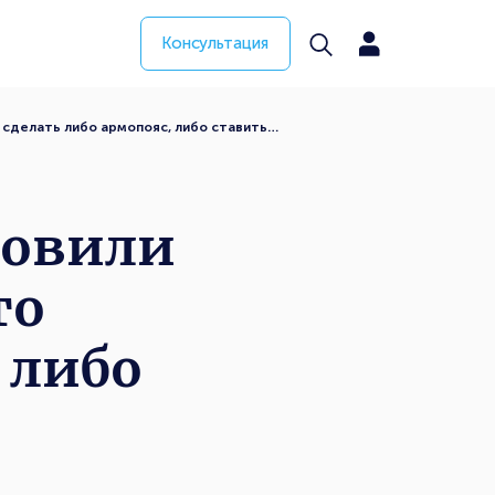
Консультация
о сделать либо армопояс, либо ставить…
товили
то
 либо