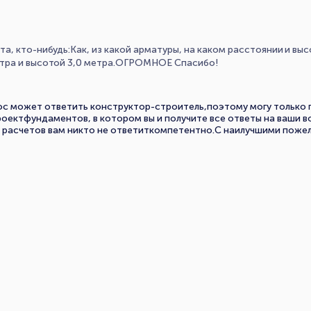
а, кто-нибудь:Как, из какой арматуры, на каком расстоянии и в
етра и высотой 3,0 метра.ОГРОМНОЕ Спасибо!
ос может ответить конструктор-строитель,поэтому могу только
роектфундаментов, в котором вы и получите все ответы на ваши 
ез расчетов вам никто не ответиткомпетентно.С наилучшими поже