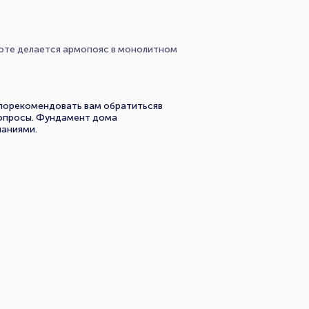
ысоте делается армопояс в монолитном
 порекомендовать вам обратитьсяв
вопросы. Фундамент дома
ланиями.