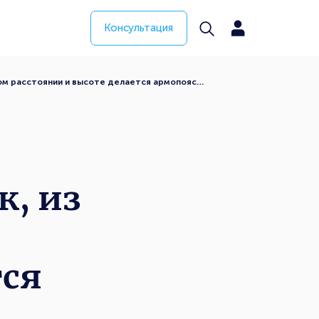
Консультация
ком расстоянии и высоте делается армопояс…
к, из
тся