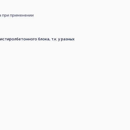
а при применении
тиролбетонного блока, т.к. у разных