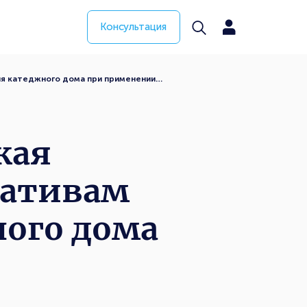
Консультация
ля катеджного дома при применении…
кая
мативам
ого дома