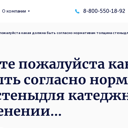
8-800-550-18-92
О компании
ожалуйста какая должна быть согласно нормативам толщина стеныд
те пожалуйста ка
ыть согласно нор
стеныдля катеджн
енении…