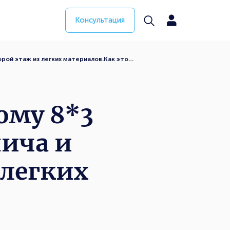
Консультация
орой этаж из легких материалов.Как это…
ому 8*3
пича и
 легких