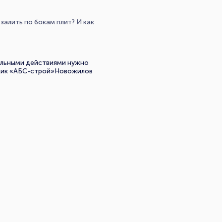
залить по бокам плит? И как
альными действиями нужно
щик «АБС-строй»Новожилов