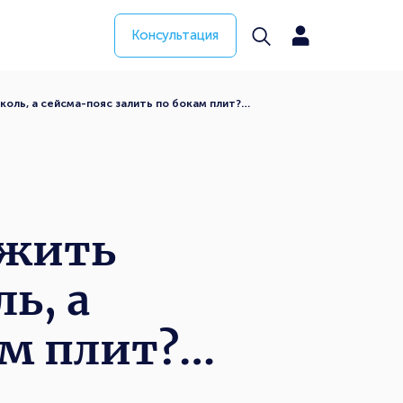
Консультация
коль, а сейсма-пояс залить по бокам плит?…
ожить
ь, а
ам плит?…