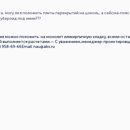
 могу ли я положить плиты перекрытий на цоколь, а сейсма-пояс 
рубероид под ними???
тия можно положить на монолит иликирпичную кладку, всеми ост
ый выполняется расчетами.— С уважением,менеджер-проектиров
) 958-69-66Email: nau@abs.ru