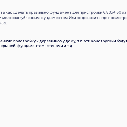
а как сделать правильно фундамент для пристройки 6.80х4.60 из 
ым мелкозаглубленным фундаментом.Или подскажите где посмотр
ибо.
енную пристройку к деревянному дому, т.к. эти конструкции будут
крышей, фундаментом, стенами и т.д.