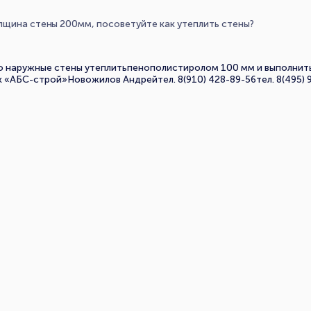
лщина стены 200мм, посоветуйте как утеплить стены?
о наружные стены утеплитьпенополистиролом 100 мм и выполнить
АБС-строй»Новожилов Андрейтел. 8(910) 428-89-56тел. 8(495) 95