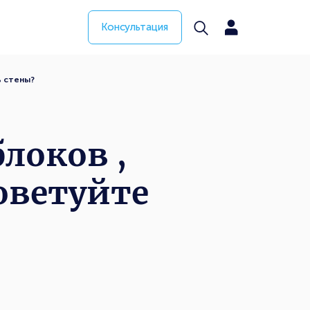
Консультация
ь стены?
локов ,
оветуйте