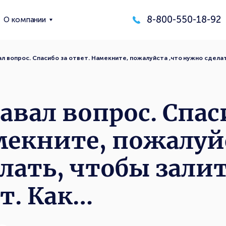
8-800-550-18-92
О компании
вал вопрос. Спасибо за ответ. Намекните, пожалуйста ,что нужно сдела
давал вопрос. Спас
мекните, пожалуй
лать, чтобы зали
т. Как…