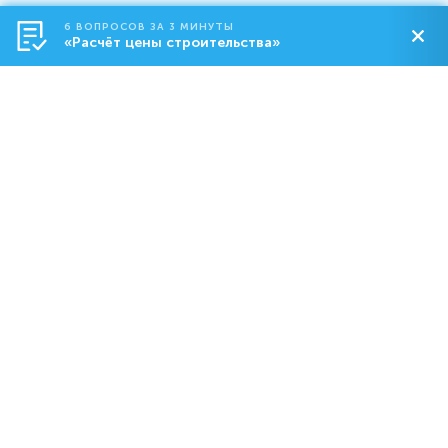
6 ВОПРОСОВ ЗА 3 МИНУТЫ
«Расчёт цены строительства»
Строительство
О компании
Контакты
8-800-550-18-92
dom@abs.ru