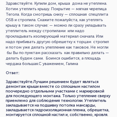
Здравствуйте. Купили дом, крыша дома не утеплена.
Хотим утеплить крышу. Покрытие — мягкая черепица
Тегола. Когда смотришь снизу — сплошная спецплита
OSB и стропила. Скажите пожалуйста, как утеплять
крышу в таком случае: — можно ли сразу укладывать
утеплитель между стропилами или надо
прокладывать изолирующий материал сначала. Или
надо прибивать другую обрешетку к торцам стропил
и потом уже делать упепление как таковое. Не могли
бы Вы по пунктам рассказать как правильно делать —
делать будем сами. Боимся ошибится, а площадь
чердака большая.С уважением, Галина
Ответ:
Здравствуйте.Лучшим решением будет являться
демонтаж крыши вместе со сплошным настилом
поочередно отдельными участками с маркировкой
для последующего монтажа. Только утепление сверху
приемлемо для соблюдения технологии. Утеплитель
закладывается на подшивку потолка мансарды,
закладывается гидроизоляционная пленка, обрешетка,
монтируется сплошной настил и, собственно, кровля.