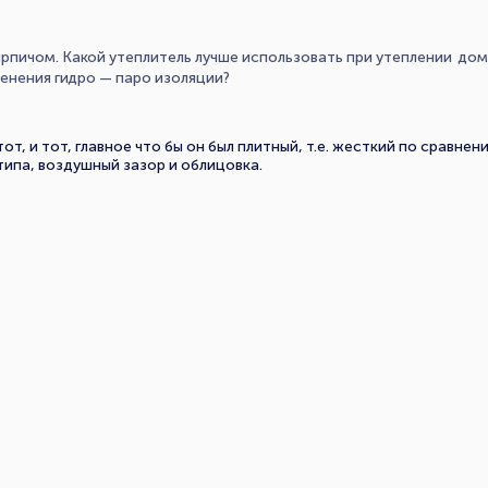
пичом. Какой утеплитель лучше использовать при утеплении дома
менения гидро — паро изоляции?
т, и тот, главное что бы он был плитный, т.е. жесткий по сравнен
типа, воздушный зазор и облицовка.