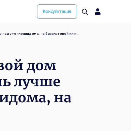
Консультация
 при утеплениидома, на базальтовой или…
вой дом
ль лучше
идома, на