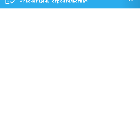
«Расчёт цены строительства»
Строительство
О компании
Контакты
8-800-550-18-92
dom@abs.ru
Пн. – Пт.: с 09:00 до 19:00
Сб.: с 10:00 до 17:00