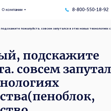
8-800-550-18-92
О компании
 подскажите пожалуйста. совсем запутался в этих новых технологиях
ый, подскажите
а. совсем запутал
хнологиях
ства(пеноблок,
ьство…