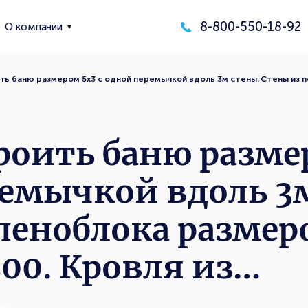
8-800-550-18-92
О компании
ть баню размером 5х3 с одной перемычкой вдоль 3м стены. Стены из 
роить баню разме
емычкой вдоль 3
пеноблока разме
00. Кровля из…