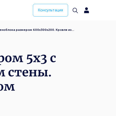
Консультация
пеноблока размером 600х300х200. Кровля из…
ром 5х3 с
м стены.
ром