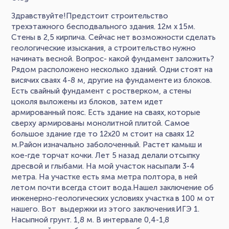
Здравствуйте!Предстоит строительство
трехэтажного бесподвального здания. 12м х 15м.
Стены в 2,5 кирпича. Сейчас нет возможности сделать
геологические изыскания, а строительство нужно
начинать весной. Вопрос- какой фундамент заложить?
Рядом расположено несколько зданий. Одни стоят на
висячих сваях 4-8 м, другие на фундаменте из блоков.
Есть свайный фундамент с ростверком, а стены
цоколя выложены из блоков, затем идет
армированный пояс. Есть здание на сваях, которые
сверху армированы монолитной плитой. Самое
большое здание где то 12х20 м стоит на сваях 12
м.Район изначально заболоченный. Растет камыш и
кое-где торчат кочки. Лет 5 назад делали отсыпку
дресвой и глыбами. На мой участок насыпали 3-4
метра. На участке есть яма метра полтора, в ней
летом почти всегда стоит вода.Нашел заключение об
инженерно-геологических условиях участка в 100 м от
нашего. Вот выдержки из этого заключения.ИГЭ 1.
Насыпной грунт. 1,8 м. В интервале 0,4-1,8