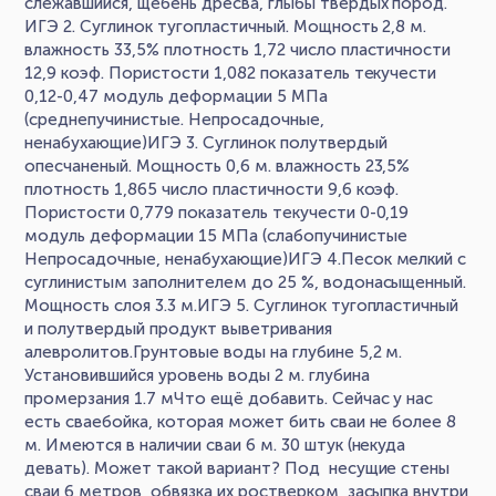
слежавшийся, щебень дресва, глыбы твердых пород.
ИГЭ 2. Суглинок тугопластичный. Мощность 2,8 м.
влажность 33,5% плотность 1,72 число пластичности
12,9 коэф. Пористости 1,082 показатель текучести
0,12-0,47 модуль деформации 5 МПа
(среднепучинистые. Непросадочные,
ненабухающие)ИГЭ 3. Суглинок полутвердый
опесчаненый. Мощность 0,6 м. влажность 23,5%
плотность 1,865 число пластичности 9,6 коэф.
Пористости 0,779 показатель текучести 0-0,19
модуль деформации 15 МПа (слабопучинистые
Непросадочные, ненабухающие)ИГЭ 4.Песок мелкий с
суглинистым заполнителем до 25 %, водонасыщенный.
Мощность слоя 3.3 м.ИГЭ 5. Суглинок тугопластичный
и полутвердый продукт выветривания
алевролитов.Грунтовые воды на глубине 5,2 м.
Установившийся уровень воды 2 м. глубина
промерзания 1.7 мЧто ещё добавить. Сейчас у нас
есть сваебойка, которая может бить сваи не более 8
м. Имеются в наличии сваи 6 м. 30 штук (некуда
девать). Может такой вариант? Под несущие стены
сваи 6 метров, обвязка их ростверком, засыпка внутри