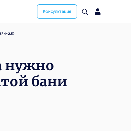
Консультация
6*4*2,5?
а нужно
атой бани