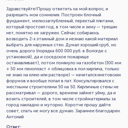
Здравствуйте!Прошу ответить на мой вопрос, и
разрешить мои сомнения. Построен блочный
фундамент, мелкозаглубленный, перектый плитами,
который простоял год, в том числе и зиму — трещин
нет, понятно не загружен. Сейчас собираюсь
возводить 2-х этажный дом и незнаю какой материал
выбрать для наружных стен. Думал хороший сруб, но
очень дорого (порядка 600 000 руб. в Вологде с
установкой), да и соседское пожарище
останавливает), потом понянуло на газобетон (300 мм
+ 50 мм пенопласт + облицовка в пол кирпича, только
не знаю на клею или растворе) — начитался инетовских
форумов и вообще попал в пат. Консультировался с
местными строителями 50 на 50. Кирпичные стены не
рассматривал — дорого, времени займет уйму, да и
возить строителей, в том числе стройматериалы за
город накладно и муторно. Коротче прошу дайте
совет, спать не могу все думаю. Зараннее благодарен.
Антоний
Ответ: