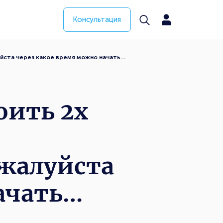
Консультация
йста через какое время можно начать…
оить 2х
жалуйста
ачать…