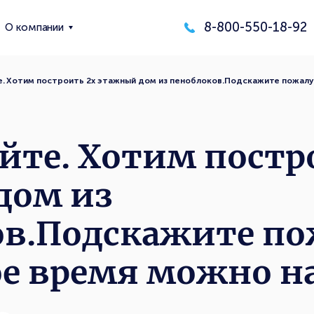
8-800-550-18-92
О компании
. Хотим построить 2х этажный дом из пеноблоков.Подскажите пожалу
йте. Хотим постр
дом из
ов.Подскажите по
ое время можно н