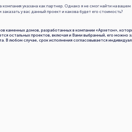
а компания указана как партнер. Однако я не смог найти на ваше
 заказать у вас данный проект и какова будет его стоимость?
ов каменных домов, разработанных в компании «Архетон», котор
ется остальных проектов, включая и Вами выбранный, его можно з
а. В любом случае, срок исполнения согласовывается индивидуа