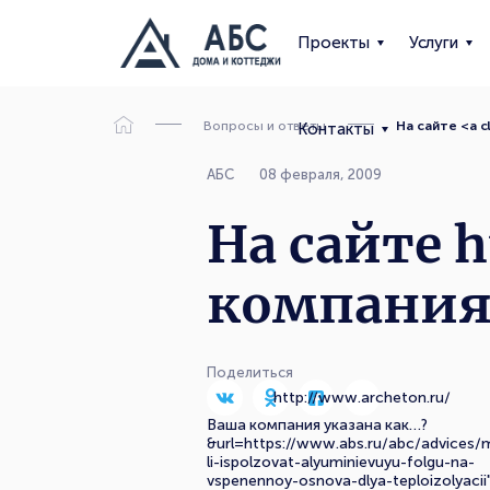
Проекты
Услуги
Вопросы и ответы
На сайте <a c
Контакты
АБС
08 февраля, 2009
На сайте
h
компания
Поделиться
http://www.archeton.ru/
Ваша компания указана как…?
&url=https://www.abs.ru/abc/advices/
li-ispolzovat-alyuminievuyu-folgu-na-
vspenennoy-osnova-dlya-teploizolyacii