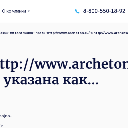
8-800-550-18-92
О компании
lass="txttohtmllink" href="http://www.archeton.ru/">http://www.archet
ttp://www.archeton
 указана как…
mojno-
">