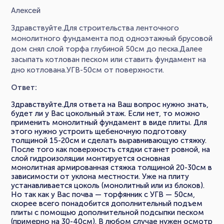
Алексей
Здравствуйте.Для строительства ленточного
монолитного фундамента под одноэтажный брусовой
дом снял слой торфа глубиной 50см до песка.Далее
засыпать котлован песком или ставить фундамент на
дно котлована.УГВ-50см от поверхности.
Ответ:
Здравствуйте.Для ответа на Ваш вопрос нужно знать,
будет ли у Вас цокольный этаж. Если нет, то можно
применить монолитный фундамент в виде плиты. Для
этого нужно устроить щебеночную подготовку
толщиной 15-20см и сделать выравнивающую стяжку.
После того как поверхность стядки станет ровной, на
слой гидроизоляции монтируется основная
монолитная армированная стяжка толщиной 20-30см в
зависимости от уклона местности. Уже на плиту
устанавливается цоколь (монолитный или из блоков).
Но так как у Вас почва — торфянник с УГВ — 50см,
скорее всего понадобится дополнительный подъем
плиты с помощью дополнительной подсыпки песком
(примерно на 30-40см). В любом случае нужен осмотр