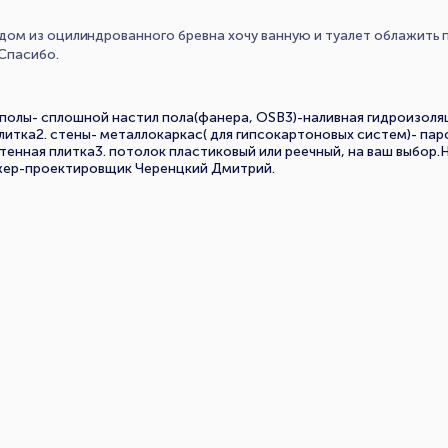
ом из оцилиндрованного бревна хочу ванную и туалет облажить 
.Спасибо.
 полы- сплошной настил пола(фанера, OSB3)-наливная гидроизол
плитка2. стены- металлокаркас( для гипсокартоновых систем)- п
енная плитка3. потолок пластиковый или реечный, на ваш выбор.
джер-проектировщик Черенцкий Дмитрий.