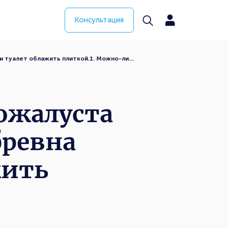
Консультация
и туалет облажить плиткой.1. Можно-ли…
ожалуста
бревна
жить