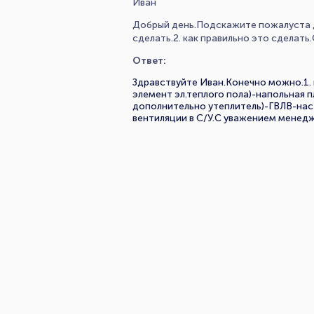
Иван
Добрый день.Подскажите пожалуста д
сделать.2. как правильно это сделать
Ответ:
Здравствуйте Иван.Конечно можно.1.
элемент эл.теплого пола)-напольная 
дополнительно утеплитель)-ГВЛВ-наст
вентиляции в С/У.С уважением мене