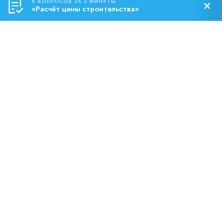
6 ВОПРОСОВ ЗА 3 МИНУТЫ
«Расчёт цены строительства»
Строительство
О компании
Контакты
8-800-550-18-92
dom@abs.ru
Пн. – Пт.: с 09:00 до 19:00