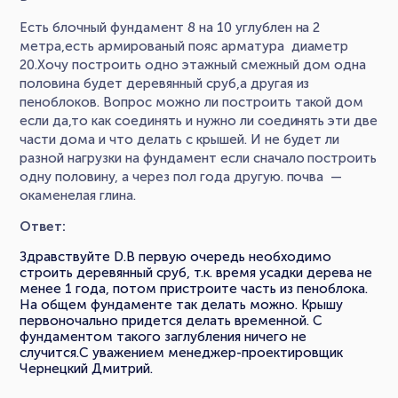
Есть блочный фундамент 8 на 10 углублен на 2
метра,есть армированый пояс арматура диаметр
20.Хочу построить одно этажный смежный дом одна
половина будет деревянный сруб,а другая из
пеноблоков. Вопрос можно ли построить такой дом
если да,то как соединять и нужно ли соединять эти две
части дома и что делать с крышей. И не будет ли
разной нагрузки на фундамент если сначало построить
одну половину, а через пол года другую. почва —
окаменелая глина.
Ответ:
Здравствуйте D.В первую очередь необходимо
строить деревянный сруб, т.к. время усадки дерева не
менее 1 года, потом пристроите часть из пеноблока.
На общем фундаменте так делать можно. Крышу
первоночально придется делать временной. С
фундаментом такого заглубления ничего не
случится.С уважением менеджер-проектировщик
Чернецкий Дмитрий.