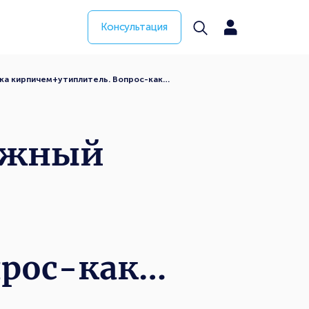
Консультация
вка кирпичем+утиплитель. Вопрос-как…
тажный
,
прос-как…