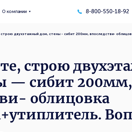
8-800-550-18-92
О компании
 строю двухэтажный дом, стены - сибит 200мм, впоследстви- облицо
те, строю двухэ
ы — сибит 200мм
ви- облицовка
+утиплитель. Во