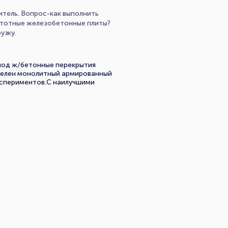
итель. Вопрос-как выполнить
стотные железобетонные плиты?
узку.
впод ж/бетонные перекрытия
телен монолитный армированный
кспериментов.С наилучшими