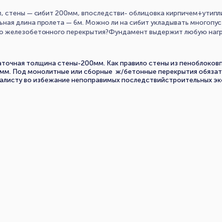
, стены — сибит 200мм, впоследстви- облицовка кирпичем+утипл
ая длина пролета — 6м. Можно ли на сибит укладывать многопу
о железобетонного перекрытия?Фундамент выдержит любую нагр
аточная толщина стены-200мм. Как правило стены из пеноблоко
мм. Под монолитные или сборные ж/бетонные перекрытия обяза
иалисту во избежание непоправимых последствийстроительных э