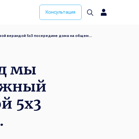
Консультация
овой верандой 5х3 посередине дома на общем…
ад мы
тажный
ой 5х3
…