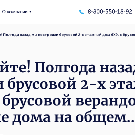
8-800-550-18-92
О компании
! Полгода назад мы построили брусовой 2-х этажный дом 6Х9, с брус
йте! Полгода наз
 брусовой 2-х э
с брусовой веранд
не дома на общем