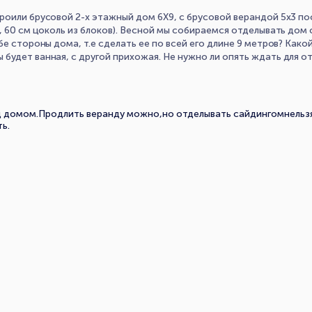
троили брусовой 2-х этажный дом 6Х9, с брусовой верандой 5х3 
н, 60 см цоколь из блоков). Весной мы собираемся отделывать до
бе стороны дома, т.е сделать ее по всей его длине 9 метров? Как
удет ванная, с другой прихожая. Не нужно ли опять ждать для от
 домом.Продлить веранду можно,но отделывать сайдингомнельзя
ь.