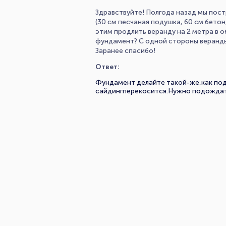
Здравствуйте! Полгода назад мы пос
(30 см песчаная подушка, 60 см бето
этим продлить веранду на 2 метра в о
фундамент? С одной стороны веранды б
Заранее спасибо!
Ответ:
Фундамент делайте такой-же,как под
сайдингперекосится.Нужно подождат