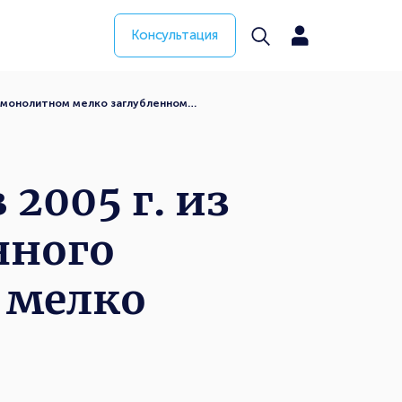
Консультация
на монолитном мелко заглубленном…
2005 г. из
нного
м мелко