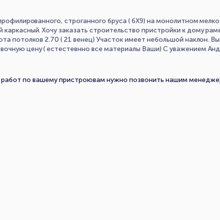
 профилированного, строганного бруса ( 6Х9) на монолитном мел
каркасный. Хочу заказать строительство пристройки к дому рамер
ота потолков 2.70 ( 21 венец) Участок имеет небольшой наклон. 
вочную цену ( естестевнно все материалы Ваши) С уважением Анд
 работ по вашему пристроювам нужно позвонить нашим менеджер