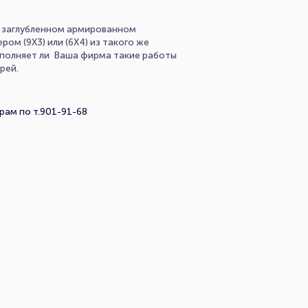
ко заглубленном армированном
ом (9Х3) или (6Х4) из такого же
Выполняет ли Ваша фирма такие работы
рей.
ам по т.901-91-68