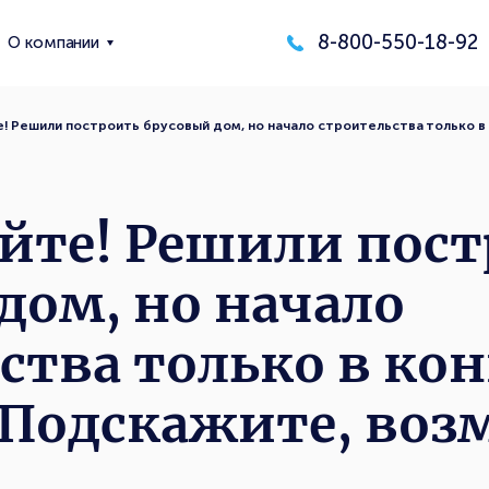
8-800-550-18-92
О компании
! Решили построить брусовый дом, но начало строительства только в
йте! Решили пос
дом, но начало
ства только в ко
 Подскажите, во