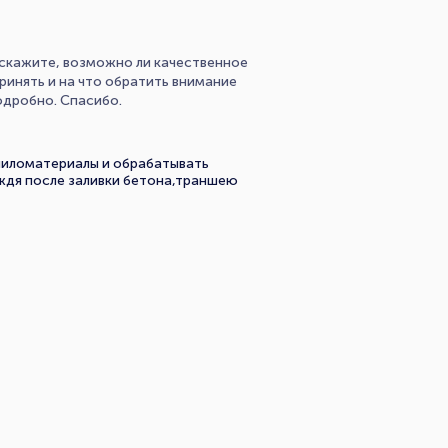
дскажите, возможно ли качественное
ринять и на что обратить внимание
одробно. Спасибо.
пиломатериалы и обрабатывать
ождя после заливки бетона,траншею