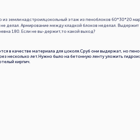
о из земли надстроилцокольный этаж из пеноблоков 60*30*20 ма
не делал. Армирование между кладкой блоков неделал. Выдержит 
евна 180. Если не вы-держит,то какой выход?
ся в качестве материала для цоколя.Сруб они выдержат, но пено
рез несколько лет.Нужно было на бетонную ленту уложить гидрои
отелый кирпич.