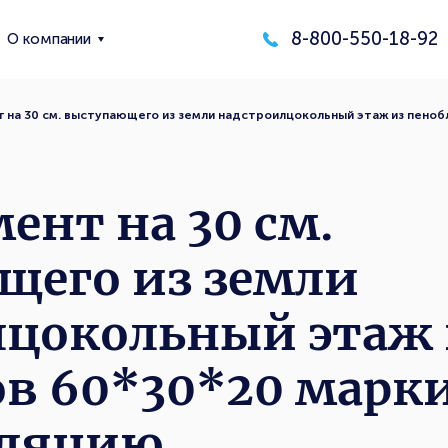
8-800-550-18-92
О компании
 на 30 см. выступающего из земли надстроилцокольный этаж из пено
ент на 30 см.
щего из земли
лцокольный этаж 
ов 60*30*20 марк
оляцию…