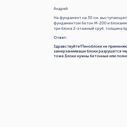
Андрей
На фундамент на 30 см. выступающег
фундаментом бетон М-200 и блоками 
три блока 2-этажный сруб. толщина бр
Ответ:
Здравствуйте!Пеноблоки не применяют
замерзанииваши блоки разрушатся че
тоже.Блоки нужны бетонные или полн