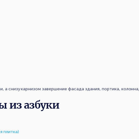
, а снизу карнизом завершение фасада здания, портика, колоннад
ы из азбуки
я плитка)