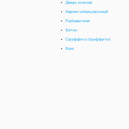
Дверь ложная
Кирпич облицовочный
Разбавители
Бетон
Сграффито (граффито)
Холл