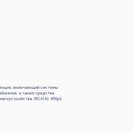
вающих, включающий системы
набжения, а также средства
агоустройства. (ВСН 61-89(р))