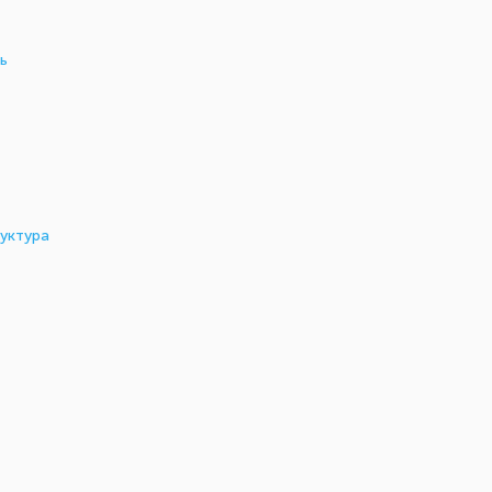
ь
уктура