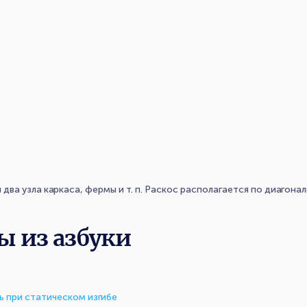
ва узла каркаса, фермы и т. п. Раскос располагается по диагона
ы из азбуки
ь при статическом изгибе