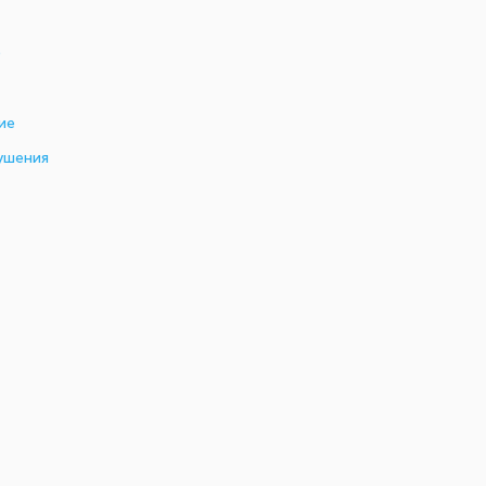
)
ие
ушения