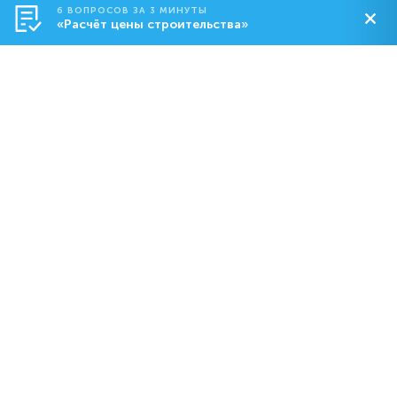
6 ВОПРОСОВ ЗА 3 МИНУТЫ
«Расчёт цены строительства»
Строительство
О компании
Контакты
8-800-550-18-92
dom@abs.ru
Пн. – Пт.: с 09:00 до 19:00