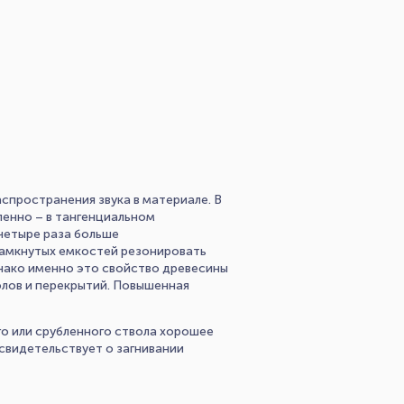
спространения звука в материале. В
ленно – в тангенциальном
-четыре раза больше
замкнутых емкостей резонировать
днако именно это свойство древесины
олов и перекрытий. Повышенная
о или срубленного ствола хорошее
 свидетельствует о загнивании