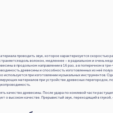
териала проводить звук, которое характеризуется скоростью ра
страняется вдоль волокон, медленнее – в радиальном и очень мед
весины в продольном направлении в 16 раз, а в поперечном в три
оводимость древесины и способность изготовленных из неё полу
око используется при изготовлении музыкальных инструментов. О
олирующих материалов при устройстве древесных перегородок, п
вукопроводимость.
ть качество древесины. После удара по комлевой части растущег
ет о высоком качестве. Прерывистый звук, переходящий в глухой,