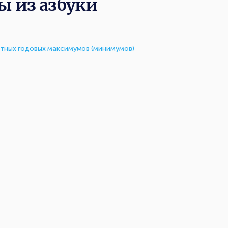
ы из азбуки
тных годовых максимумов (минимумов)