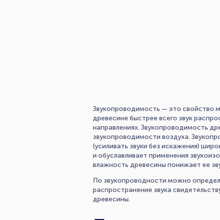
Звукопроводимость — это свойство ма
древесине быстрее всего звук распро
направлениях. Звукопроводимость дре
звукопроводимости воздуха. Звукопр
(усиливать звуки без искажения) шир
и обуславливает применения звукоиз
влажность древесины понижает ее з
По звукопроводности можно определя
распространение звука свидетельству
древесины.