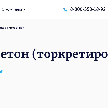
8-800-550-18-92
О компании
ркретирование)
етон (торкретир