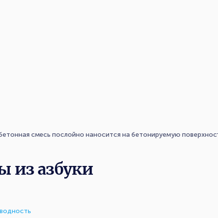
бетонная смесь послойно наносится на бетонируемую поверхност
ы из азбуки
оводность