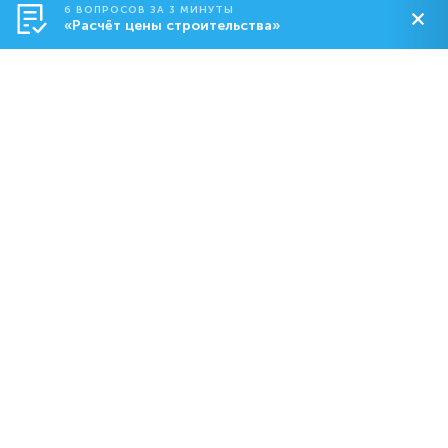
6 ВОПРОСОВ ЗА 3 МИНУТЫ
«Расчёт цены строительства»
Строительство
О компании
Контакты
8-800-550-18-92
dom@abs.ru
Пн. – Пт.: с 09:00 до 19:00