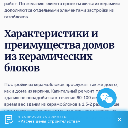
работ. По желанию клиента проекты жилья из керамики
дополняются отдельными элементами застройки из
газоблоков.
Характеристики и
преимущества домов
из керамических
блоков
Постройки из керамоблоков прослужат так же долго,
как и дома из кирпича. Капитальный ремонт такому
зданию не понадобится в течение 80-100 лет. В то же
время вес здания из керамоблоков в 1,5-2 раза меньше,
чем масса кирпичного дома, что снижает нагрузку на
опорные элементы и экономит средства и время на
6 ВОПРОСОВ ЗА 3 МИНУТЫ
«Расчёт цены строительства»
строительстве фундамента.