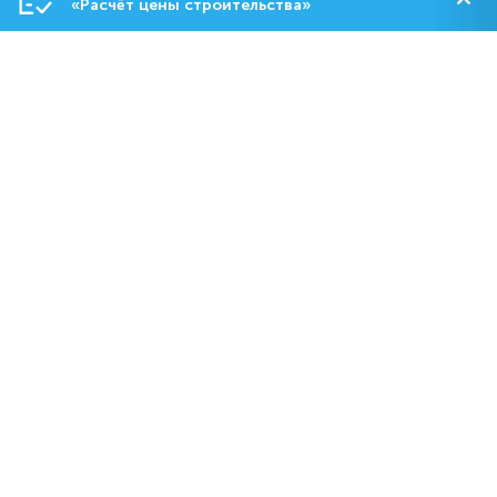
«Расчёт цены строительства»
Строительство
О компании
Контакты
8-800-550-18-92
dom@abs.ru
Пн. – Пт.: с 09:00 до 19:00
Сб.: с 10:00 до 17:00